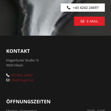
+43 4242 24697
E-MAIL
KONTAKT
Klagenfurter Straße 15
9500 Villach
+43 4242 24697

info@fritzgraf.at

ÖFFNUNGSZEITEN
Montag - Donnerstag
07:00 - 12:00